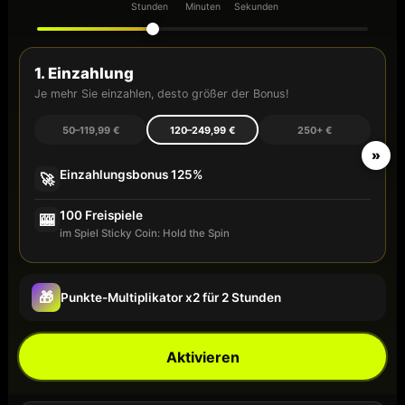
Stunden
Minuten
Sekunden
1. Einzahlung
Je mehr Sie einzahlen, desto größer der Bonus!
50–119,99 €
120–249,99 €
250+ €
»
Einzahlungsbonus 125%
🚀
100 Freispiele
🎰
im Spiel Sticky Coin: Hold the Spin
🎁
Punkte-Multiplikator x2 für 2 Stunden
Aktivieren