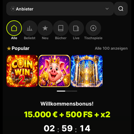
Anbieter
Alle
Beliebt
Neu
Bücher
Live
Tischspiele
Popular
Alle 100 anzeigen
Coin Win 2
Royal Piggy
Gates of Olympus
Willkommensbonus!
15.000 € + 500 FS + x2
02
59
14
:
: